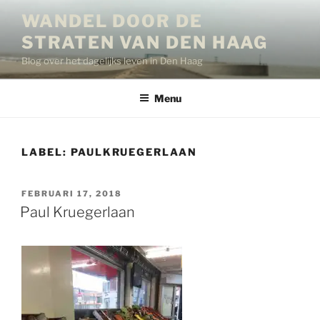
Ga
WANDEL DOOR DE
naar
STRATEN VAN DEN HAAG
de
inhoud
Blog over het dagelijks leven in Den Haag
Menu
LABEL:
PAULKRUEGERLAAN
GEPLAATST
FEBRUARI 17, 2018
OP
Paul Kruegerlaan