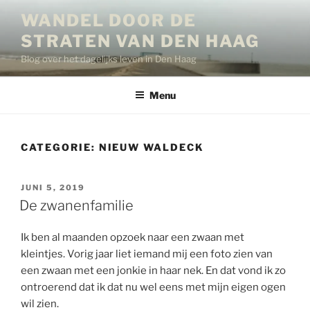
Ga
WANDEL DOOR DE
naar
STRATEN VAN DEN HAAG
de
inhoud
Blog over het dagelijks leven in Den Haag
Menu
CATEGORIE:
NIEUW WALDECK
GEPLAATST
JUNI 5, 2019
OP
De zwanenfamilie
Ik ben al maanden opzoek naar een zwaan met
kleintjes. Vorig jaar liet iemand mij een foto zien van
een zwaan met een jonkie in haar nek. En dat vond ik zo
ontroerend dat ik dat nu wel eens met mijn eigen ogen
wil zien.