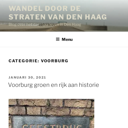
Ga
WANDEL DOOR DE
naar
STRATEN VAN DEN HAAG
de
inhoud
Blog over het dagelijks leven in Den Haag
Menu
CATEGORIE:
VOORBURG
GEPLAATST
JANUARI 30, 2021
OP
Voorburg groen en rijk aan historie