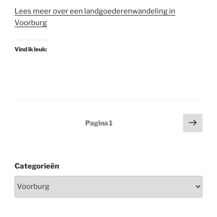
Lees meer over een landgoederenwandeling in
Voorburg
Vind ik leuk:
Berichten
Volg
Pagina
1
pagi
paginering
Categorieën