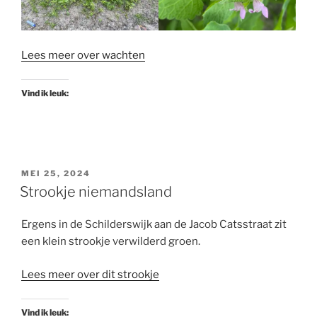
Lees meer over wachten
Vind ik leuk:
GEPLAATST
MEI 25, 2024
OP
Strookje niemandsland
Ergens in de Schilderswijk aan de Jacob Catsstraat zit
een klein strookje verwilderd groen.
Lees meer over dit strookje
Vind ik leuk: