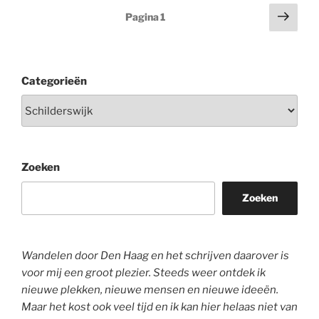
Berichten
Volg
Pagina
1
pagi
paginering
Categorieën
Zoeken
Zoeken
Wandelen door Den Haag en het schrijven daarover is
voor mij een groot plezier. Steeds weer ontdek ik
nieuwe plekken, nieuwe mensen en nieuwe ideeën.
Maar het kost ook veel tijd en ik kan hier helaas niet van