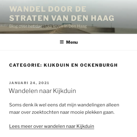
Ga
WANDEL DOOR DE
naar
STRATEN VAN DEN HAAG
de
inhoud
Blog over het dagelijks leven in Den Haag
Menu
CATEGORIE:
KIJKDUIN EN OCKENBURGH
GEPLAATST
JANUARI 24, 2021
OP
Wandelen naar Kijkduin
Soms denk ik wel eens dat mijn wandelingen alleen
maar over zoektochten naar mooie plekken gaan.
Lees meer over wandelen naar Kijkduin