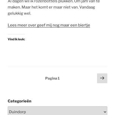
Al dagen wil ik rozenbottels plukken. Om jam van te
maken. Maar het komt er maar niet van. Vandaag
gelukkig wel.
Lees meer over geef mij nog maar een biertje
Vind ik leuk:
Berichten
Volg
Pagina
1
pagi
paginering
Categorieën