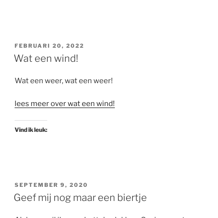
GEPLAATST
FEBRUARI 20, 2022
OP
Wat een wind!
Wat een weer, wat een weer!
lees meer over wat een wind!
Vind ik leuk:
GEPLAATST
SEPTEMBER 9, 2020
OP
Geef mij nog maar een biertje