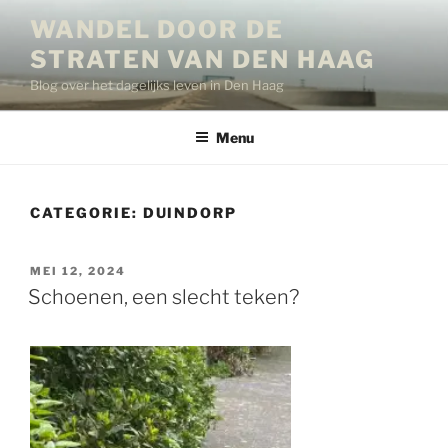
Ga
WANDEL DOOR DE
naar
STRATEN VAN DEN HAAG
de
inhoud
Blog over het dagelijks leven in Den Haag
Menu
CATEGORIE:
DUINDORP
GEPLAATST
MEI 12, 2024
OP
Schoenen, een slecht teken?