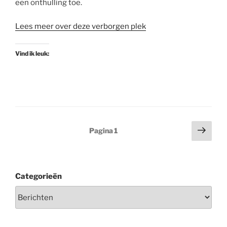
een onthulling toe.
Lees meer over deze verborgen plek
Vind ik leuk:
Berichten
Volg
Pagina
1
pagi
paginering
Categorieën