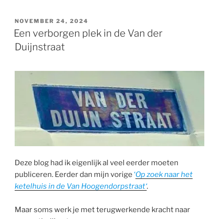
GEPLAATST
NOVEMBER 24, 2024
OP
Een verborgen plek in de Van der
Duijnstraat
Deze blog had ik eigenlijk al veel eerder moeten
publiceren. Eerder dan mijn vorige
‘
Op
zoek naar het
ketelhuis in de Van Hoogendorpstraat
‘
.
Maar soms werk je met terugwerkende kracht naar