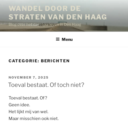
Ga
WANDEL DOOR DE
naar
STRATEN VAN DEN HAAG
de
inhoud
Blog over het dagelijks leven in Den Haag
Menu
CATEGORIE:
BERICHTEN
GEPLAATST
NOVEMBER 7, 2025
OP
Toeval bestaat. Of toch niet?
Toeval bestaat. Of?
Geen idee.
Het lijkt mij van wel.
Maar misschien ook niet.