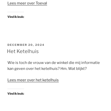
Lees meer over Toeval
Vind ik leuk:
GEPLAATST
DECEMBER 20, 2024
OP
Het Ketelhuis
Wie is toch de vrouw van de winkel die mij informatie
kan geven over het ketelhuis? Hm. Wat blijkt?
Lees meer over het ketelhuis
Vind ik leuk: