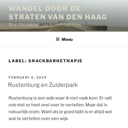
Ga
WANDEL DOOR DE
naar
STRATEN VAN DEN HAAG
de
inhoud
Blog over het dagelijks leven in Den Haag
Menu
LABEL:
SNACKBARHETHAPJE
GEPLAATST
FEBRUARI 4, 2019
OP
Rustenburg en Zuiderpark
Rustenburg is een wijk waar ik niet vaak kom. Er valt
ook niet zo heel veel over te vertellen. Maar dat is
natuurlijk onzin. Want als je goed kijkt is er altijd wel
wat te vertellen over een wijk.