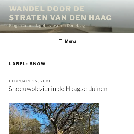
Ga
WANDEL DOOR DE
naar
STRATEN VAN DEN HAAG
de
inhoud
Blog over het dagelijks leven in Den Haag
Menu
LABEL:
SNOW
GEPLAATST
FEBRUARI 15, 2021
OP
Sneeuwplezier in de Haagse duinen