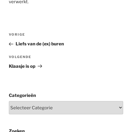
verwerkt
.
Berichtnavigatie
Vorig
VORIGE
bericht
Liefs van de (ex) buren
Volgend
VOLGENDE
bericht
Klaasje is op
Categorieën
Zoeken