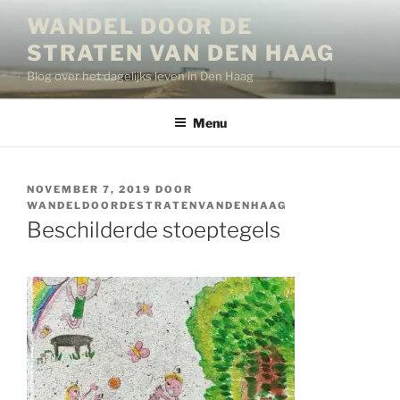
Ga
WANDEL DOOR DE
naar
STRATEN VAN DEN HAAG
de
inhoud
Blog over het dagelijks leven in Den Haag
Menu
GEPLAATST
NOVEMBER 7, 2019
DOOR
OP
WANDELDOORDESTRATENVANDENHAAG
Beschilderde stoeptegels