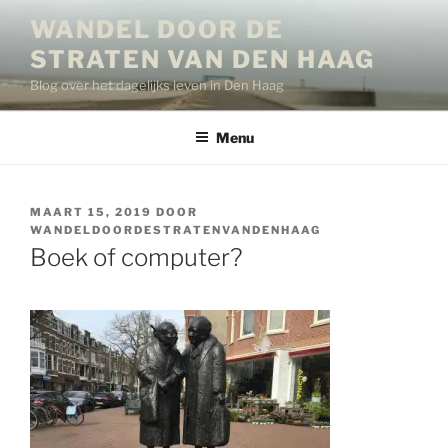
Ga
WANDEL DOOR DE
naar
STRATEN VAN DEN HAAG
de
inhoud
Blog over het dagelijks leven in Den Haag
Menu
GEPLAATST
MAART 15, 2019
DOOR
OP
WANDELDOORDESTRATENVANDENHAAG
Boek of computer?