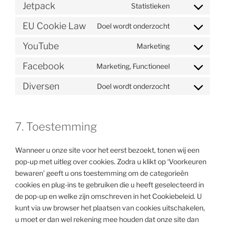
to
Jetpack
Statistieken
Consent
service
to
wordpress
EU Cookie Law
Doel wordt onderzocht
Consent
service
to
jetpack
YouTube
Marketing
Consent
service
to
eu-
Facebook
Marketing, Functioneel
Consent
service
cookie-
to
youtube
Diversen
Doel wordt onderzocht
law
Consent
service
to
facebook
service
7. Toestemming
diversen
Wanneer u onze site voor het eerst bezoekt, tonen wij een
pop-up met uitleg over cookies. Zodra u klikt op ‘Voorkeuren
bewaren’ geeft u ons toestemming om de categorieën
cookies en plug-ins te gebruiken die u heeft geselecteerd in
de pop-up en welke zijn omschreven in het Cookiebeleid. U
kunt via uw browser het plaatsen van cookies uitschakelen,
u moet er dan wel rekening mee houden dat onze site dan