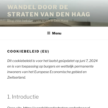
Ga
WANDEL DOOR DE
naar
STRATEN VAN DEN HAAG
de
inhoud
Blog over het dagelijks leven in Den Haag
Menu
COOKIEBELEID (EU)
Dit cookiebeleid is voor het laatst geüpdatet op juni 7, 2024
en is van toepassing op burgers en wettelijk permanente
inwoners van het Europese Economische gebied en
Zwitserland.
1. Introductie
Onze site,
https://wandeldoordestratenvandenhaag.nl