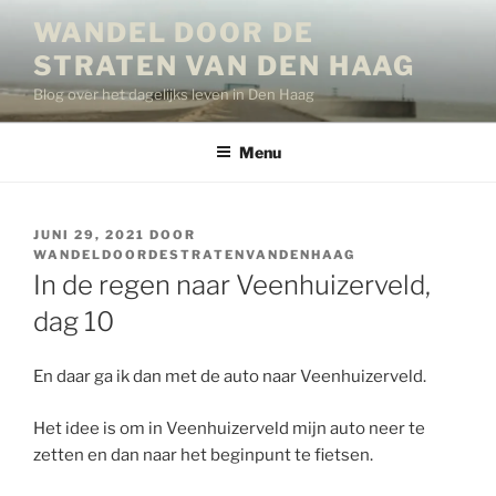
Ga
WANDEL DOOR DE
naar
STRATEN VAN DEN HAAG
de
inhoud
Blog over het dagelijks leven in Den Haag
Menu
GEPLAATST
JUNI 29, 2021
DOOR
OP
WANDELDOORDESTRATENVANDENHAAG
In de regen naar Veenhuizerveld,
dag 10
En daar ga ik dan met de auto naar Veenhuizerveld.
Het idee is om in Veenhuizerveld mijn auto neer te
zetten en dan naar het beginpunt te fietsen.