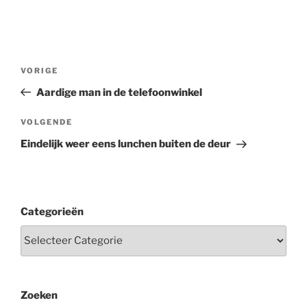
Berichtnavigatie
Vorig
VORIGE
bericht
Aardige man in de telefoonwinkel
Volgend
VOLGENDE
bericht
Eindelijk weer eens lunchen buiten de deur
Categorieën
Zoeken