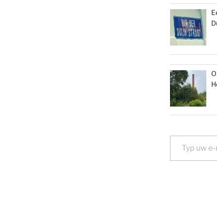
E
D
O
H
Typ uw e-mail...