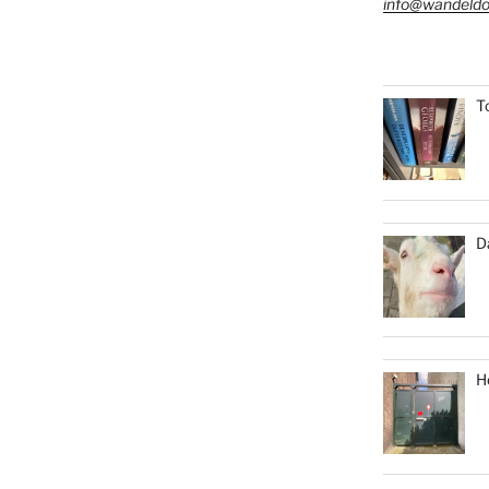
info@wandeldo
T
D
H