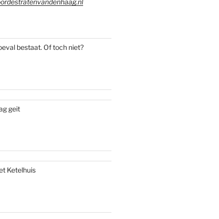
ordestratenvandenhaag.nl
oeval bestaat. Of toch niet?
ag geit
et Ketelhuis