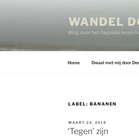
Ga
naar
WANDEL D
de
inhoud
Blog over het dagelijks leven 
Home
Dwaal met mij door De
LABEL:
BANANEN
GEPLAATST
MAART 24, 2019
OP
‘Tegen’ zijn