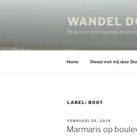
Ga
naar
WANDEL D
de
inhoud
Blog over het dagelijks leven 
Home
Dwaal met mij door De
LABEL:
BOOT
GEPLAATST
FEBRUARI 25, 2019
OP
Marmaris op boulev