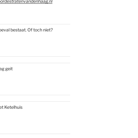
ordestratenvandenhaag.nl
oeval bestaat. Of toch niet?
ag geit
et Ketelhuis