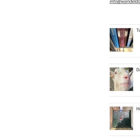
info@wandeldo
T
D
H