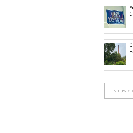
E
D
O
H
Typ uw e-mail...