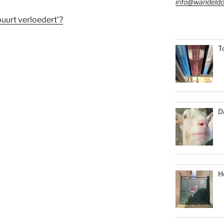
info@wandeldo
buurt verloedert’?
T
D
H