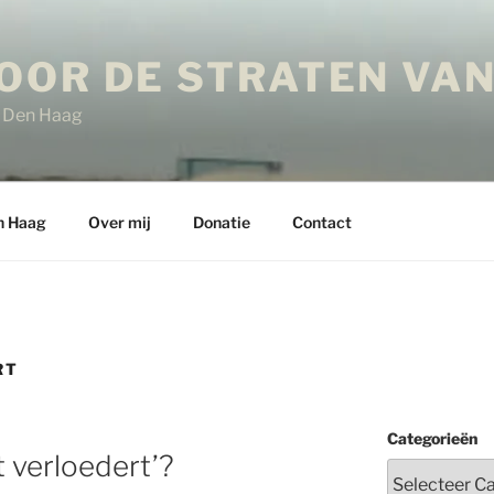
OOR DE STRATEN VAN
in Den Haag
n Haag
Over mij
Donatie
Contact
RT
Categorieën
t verloedert’?