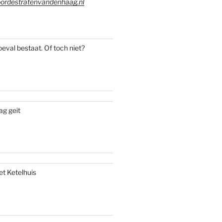
ordestratenvandenhaag.nl
oeval bestaat. Of toch niet?
ag geit
et Ketelhuis