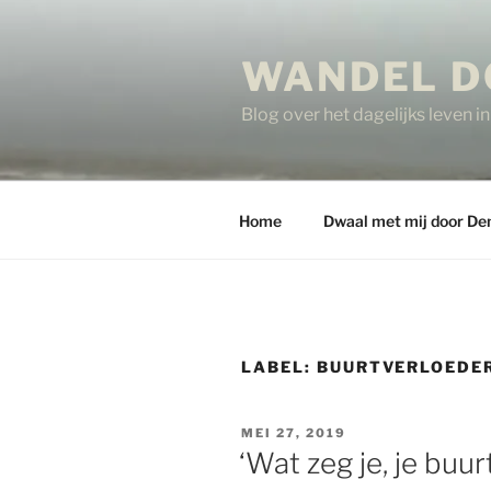
Ga
naar
WANDEL D
de
inhoud
Blog over het dagelijks leven 
Home
Dwaal met mij door De
LABEL:
BUURTVERLOEDE
GEPLAATST
MEI 27, 2019
OP
‘Wat zeg je, je buur