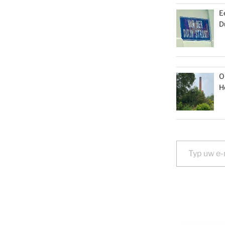
E
D
O
H
Typ uw e-mail...