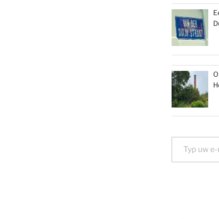
E
D
O
H
Typ uw e-mail...