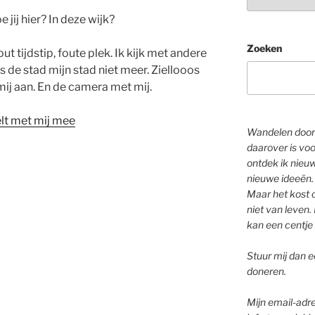
 jij hier? In deze wijk?
Zoeken
 Fout tijdstip, foute plek. Ik kijk met andere
s de stad mijn stad niet meer. Ziellooos
mij aan. En de camera met mij.
lt met mij mee
Wandelen door 
daarover is voo
ontdek ik nieu
nieuwe ideeën.
Maar het kost o
niet van leven. 
kan een centje 
Stuur mij dan ee
doneren.
Mijn email-adre