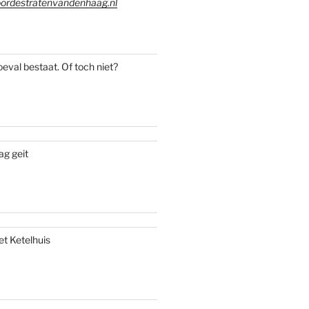
ordestratenvandenhaag.nl
oeval bestaat. Of toch niet?
ag geit
et Ketelhuis