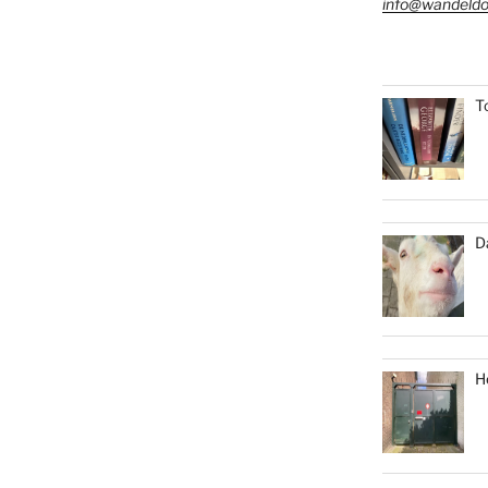
info@wandeldo
T
D
H