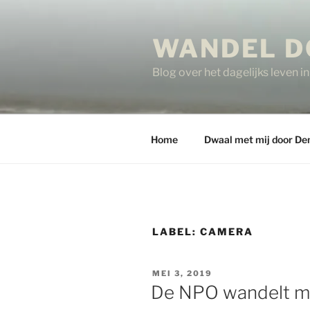
Ga
naar
WANDEL D
de
inhoud
Blog over het dagelijks leven 
Home
Dwaal met mij door De
LABEL:
CAMERA
GEPLAATST
MEI 3, 2019
OP
De NPO wandelt m