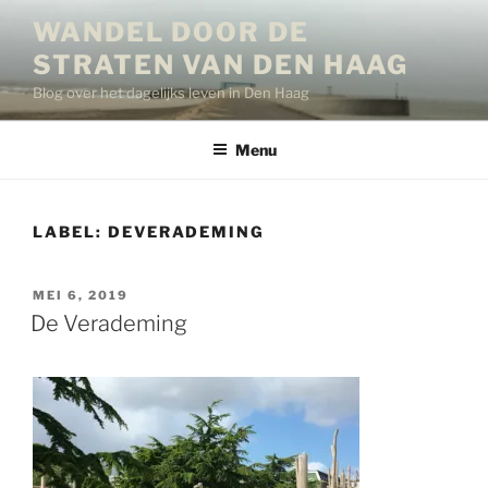
Ga
WANDEL DOOR DE
naar
STRATEN VAN DEN HAAG
de
inhoud
Blog over het dagelijks leven in Den Haag
Menu
LABEL:
DEVERADEMING
GEPLAATST
MEI 6, 2019
OP
De Verademing