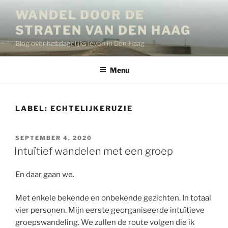
Ga
WANDEL DOOR DE
naar
STRATEN VAN DEN HAAG
de
inhoud
Blog over het dagelijks leven in Den Haag
Menu
LABEL:
ECHTELIJKERUZIE
GEPLAATST
SEPTEMBER 4, 2020
OP
Intuïtief wandelen met een groep
En daar gaan we.
Met enkele bekende en onbekende gezichten. In totaal
vier personen. Mijn eerste georganiseerde intuïtieve
groepswandeling. We zullen de route volgen die ik