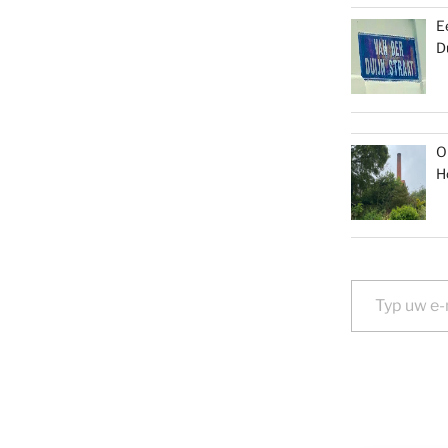
E
D
O
H
Typ uw e-mail...