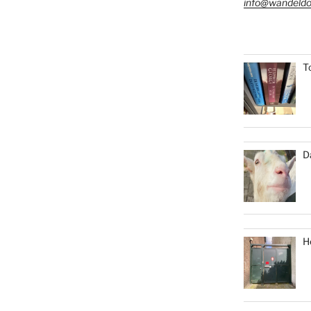
info@wandeldo
T
D
H