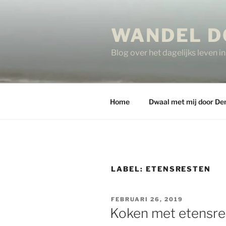
Ga
naar
WANDEL D
de
inhoud
Blog over het dagelijks leven 
Home
Dwaal met mij door De
LABEL:
ETENSRESTEN
GEPLAATST
FEBRUARI 26, 2019
OP
Koken met etensres