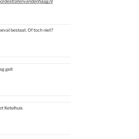
ordestratenvandenhaag.nl
oeval bestaat. Of toch niet?
ag geit
et Ketelhuis