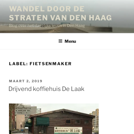
Ga
WANDEL DOOR DE
naar
STRATEN VAN DEN HAAG
de
inhoud
Blog over het dagelijks leven in Den Haag
Menu
LABEL:
FIETSENMAKER
GEPLAATST
MAART 2, 2019
OP
Drijvend koffiehuis De Laak