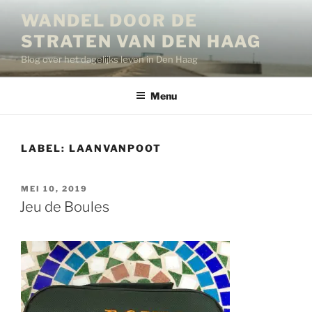
Ga
WANDEL DOOR DE
naar
STRATEN VAN DEN HAAG
de
inhoud
Blog over het dagelijks leven in Den Haag
Menu
LABEL:
LAANVANPOOT
GEPLAATST
MEI 10, 2019
OP
Jeu de Boules