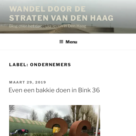
Ga
WANDEL DOOR DE
naar
STRATEN VAN DEN HAAG
de
inhoud
Blog over het dagelijks leven in Den Haag
Menu
LABEL:
ONDERNEMERS
GEPLAATST
MAART 29, 2019
OP
Even een bakkie doen in Bink 36