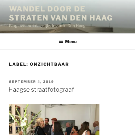
Ga
WANDEL DOOR DE
naar
STRATEN VAN DEN HAAG
de
inhoud
Blog over het dagelijks leven in Den Haag
Menu
LABEL:
ONZICHTBAAR
GEPLAATST
SEPTEMBER 4, 2019
OP
Haagse straatfotograaf