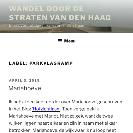
Ga
WANDEL DOOR DE
naar
STRATEN VAN DEN HAAG
de
inhoud
Blog over het dagelijks leven in Den Haag
Menu
LABEL:
PARKVLASKAMP
GEPLAATST
APRIL 3, 2019
OP
Mariahoeve
Ik heb al een keer eerder over Mariahoeve geschreven
in het Blog
‘Hofzichtlaan’
. Toen vergeleek ik
Mariahoeve met Marlot. Niet zo gek, want de twee
wijken liggen naast elkaar en zijn in naam met elkaar
betrokken. Mariahoeve, de wijk waar ik nu loop heet