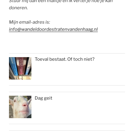
Stuur mij dan een mailtje en ik vertel je hoe je kan
doneren.
Mijn email-adres is:
info@wandeldoordestratenvandenhaag.nl
Toeval bestaat. Of toch niet?
Dag geit