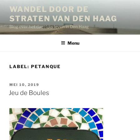
Ga
WANDEL DOOR DE
naar
STRATEN VAN DEN HAAG
de
inhoud
Blog over het dagelijks leven in Den Haag
Menu
LABEL:
PETANQUE
GEPLAATST
MEI 10, 2019
OP
Jeu de Boules