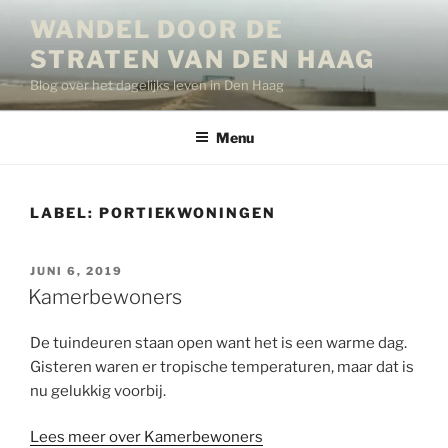
Ga
WANDEL DOOR DE
naar
STRATEN VAN DEN HAAG
de
inhoud
Blog over het dagelijks leven in Den Haag
Menu
LABEL:
PORTIEKWONINGEN
GEPLAATST
JUNI 6, 2019
OP
Kamerbewoners
De tuindeuren staan open want het is een warme dag.
Gisteren waren er tropische temperaturen, maar dat is
nu gelukkig voorbij.
Lees meer over Kamerbewoners