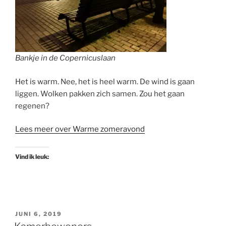
Bankje in de Copernicuslaan
Het is warm. Nee, het is heel warm. De wind is gaan
liggen. Wolken pakken zich samen. Zou het gaan
regenen?
Lees meer over Warme zomeravond
Vind ik leuk:
GEPLAATST
JUNI 6, 2019
OP