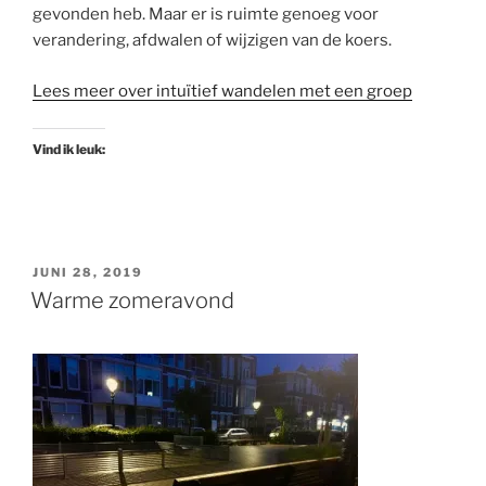
gevonden heb. Maar er is ruimte genoeg voor
verandering, afdwalen of wijzigen van de koers.
Lees meer over intuïtief wandelen met een groep
Vind ik leuk:
GEPLAATST
JUNI 28, 2019
OP
Warme zomeravond