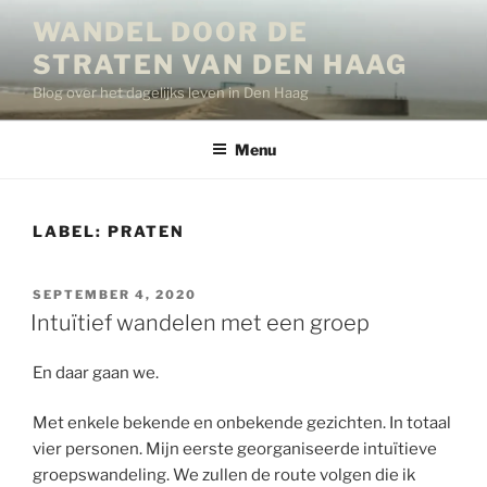
Ga
WANDEL DOOR DE
naar
STRATEN VAN DEN HAAG
de
inhoud
Blog over het dagelijks leven in Den Haag
Menu
LABEL:
PRATEN
GEPLAATST
SEPTEMBER 4, 2020
OP
Intuïtief wandelen met een groep
En daar gaan we.
Met enkele bekende en onbekende gezichten. In totaal
vier personen. Mijn eerste georganiseerde intuïtieve
groepswandeling. We zullen de route volgen die ik