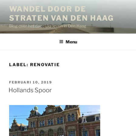
Ga
WANDEL DOOR DE
naar
STRATEN VAN DEN HAAG
de
inhoud
Blog over het dagelijks leven in Den Haag
Menu
LABEL:
RENOVATIE
GEPLAATST
FEBRUARI 10, 2019
OP
Hollands Spoor