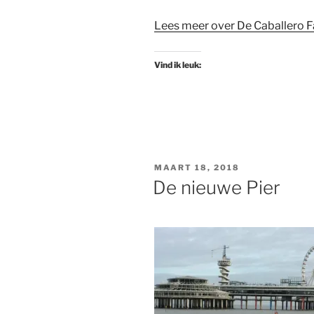
Lees meer over De Caballero F
Vind ik leuk:
GEPLAATST
MAART 18, 2018
OP
De nieuwe Pier