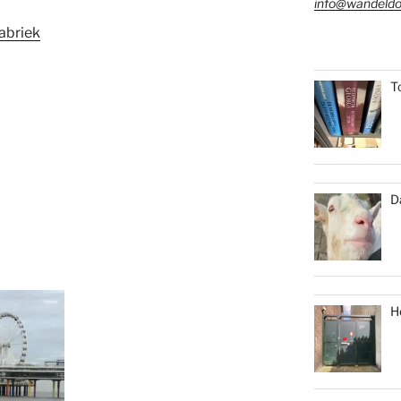
info@wandeldo
abriek
T
D
H