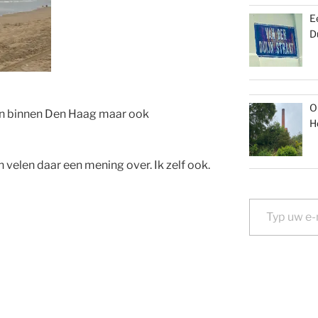
E
D
O
leen binnen Den Haag maar ook
H
n velen daar een mening over. Ik zelf ook.
Typ uw e-mail...