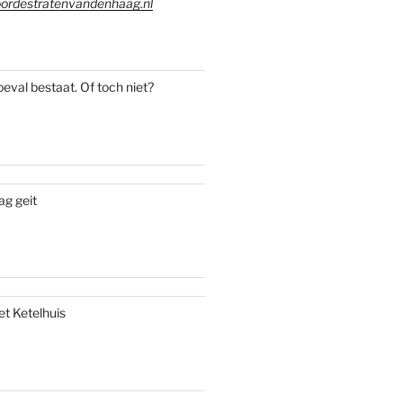
ordestratenvandenhaag.nl
oeval bestaat. Of toch niet?
ag geit
et Ketelhuis