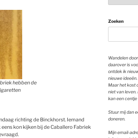
Zoeken
Wandelen door 
daarover is voo
ontdek ik nieu
nieuwe ideeën.
abriek hebben de
Maar het kost o
sigaretten
niet van leven. 
kan een centje 
Stuur mij dan ee
doneren.
andaag richting de Binckhorst. Iemand
 eens kon kijken bij de Caballero Fabriek
Mijn email-adre
gevraagd.