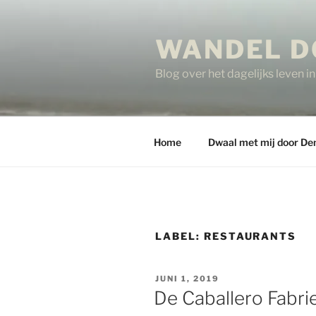
Ga
naar
WANDEL D
de
inhoud
Blog over het dagelijks leven 
Home
Dwaal met mij door De
LABEL:
RESTAURANTS
GEPLAATST
JUNI 1, 2019
OP
De Caballero Fabri