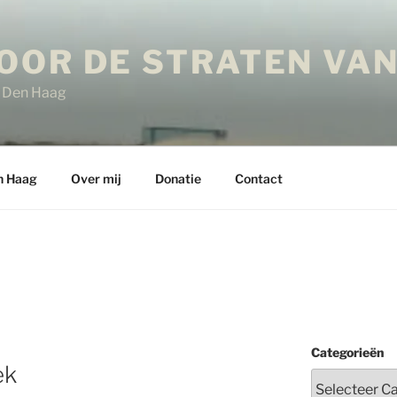
OOR DE STRATEN VAN
in Den Haag
n Haag
Over mij
Donatie
Contact
Categorieën
ek