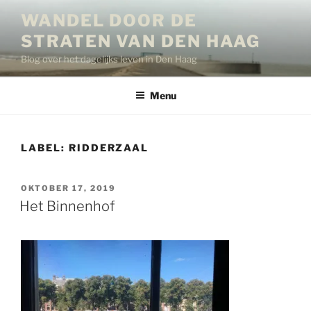
Ga
WANDEL DOOR DE
naar
STRATEN VAN DEN HAAG
de
inhoud
Blog over het dagelijks leven in Den Haag
Menu
LABEL:
RIDDERZAAL
GEPLAATST
OKTOBER 17, 2019
OP
Het Binnenhof