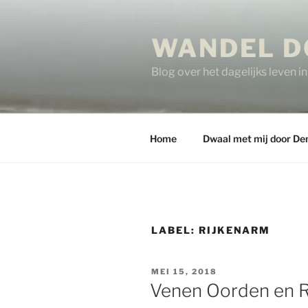
Ga
naar
WANDEL D
de
inhoud
Blog over het dagelijks leven 
Home
Dwaal met mij door De
LABEL:
RIJKENARM
GEPLAATST
MEI 15, 2018
OP
Venen Oorden en 