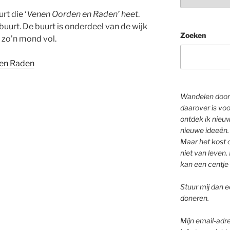
rt die ‘
Venen Oorden en Raden’ heet
.
urt. De buurt is onderdeel van de wijk
Zoeken
l zo’n mond vol.
 en Raden
Wandelen door 
daarover is voo
ontdek ik nieu
nieuwe ideeën.
Maar het kost o
niet van leven. 
kan een centje 
Stuur mij dan ee
doneren.
Mijn email-adre