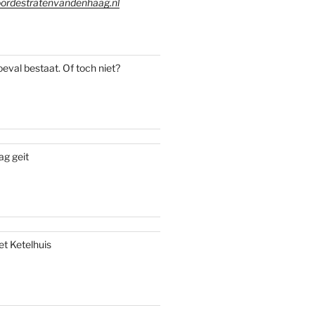
ordestratenvandenhaag.nl
oeval bestaat. Of toch niet?
ag geit
et Ketelhuis