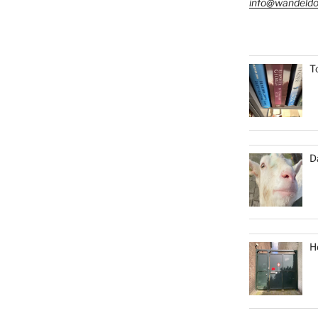
info@wandeldo
T
D
H