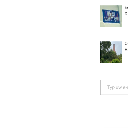
E
D
O
H
Typ uw e-mail...