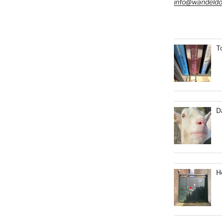
info@wandeldo
T
D
H