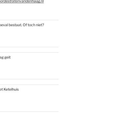
ordestratenvandenhaag.nl
oeval bestaat. Of toch niet?
ag geit
et Ketelhuis