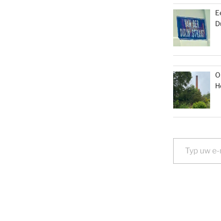
E
D
O
H
Typ uw e-mail...