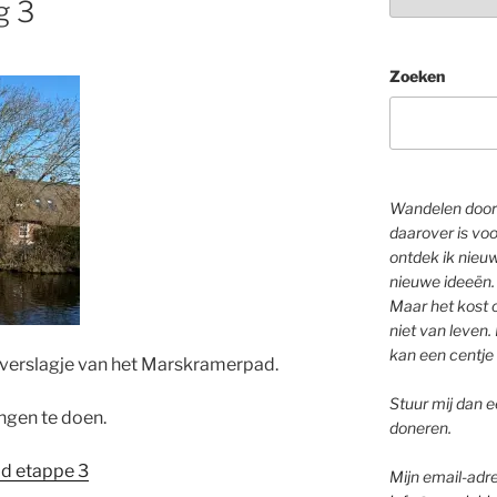
g 3
Zoeken
Wandelen door 
daarover is voo
ontdek ik nieu
nieuwe ideeën.
Maar het kost o
niet van leven. 
kan een centje 
 verslagje van het Marskramerpad.
Stuur mij dan ee
ngen te doen.
doneren.
d etappe 3
Mijn email-adre