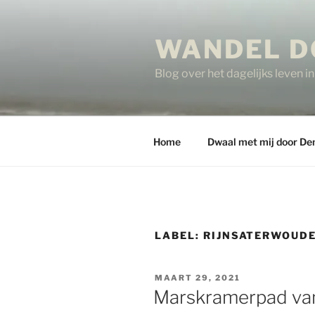
Ga
naar
WANDEL D
de
inhoud
Blog over het dagelijks leven 
Home
Dwaal met mij door De
LABEL:
RIJNSATERWOUD
GEPLAATST
MAART 29, 2021
OP
Marskramerpad van