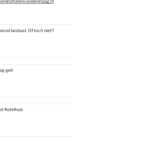
ordestratenvandenhaag.nl
oeval bestaat. Of toch niet?
ag geit
et Ketelhuis