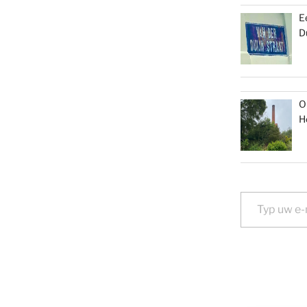
E
D
O
H
Typ uw e-mail...