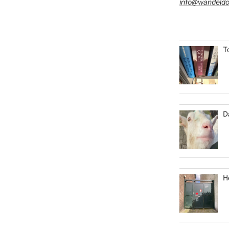
info@wandeldo
T
D
H