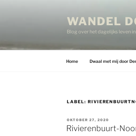
Ga
naar
WANDEL D
de
inhoud
Blog over het dagelijks leven 
Home
Dwaal met mij door De
LABEL:
RIVIERENBUURT
GEPLAATST
OKTOBER 27, 2020
OP
Rivierenbuurt-Noor