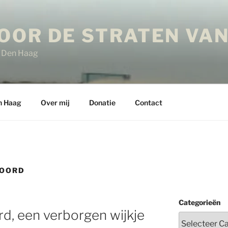
OOR DE STRATEN VAN
in Den Haag
n Haag
Over mij
Donatie
Contact
NOORD
Categorieën
d, een verborgen wijkje