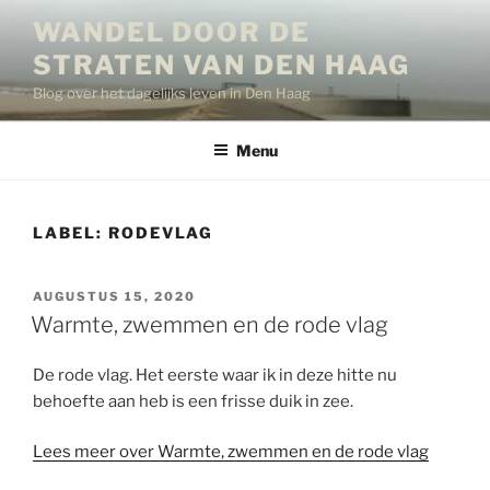
Ga
WANDEL DOOR DE
naar
STRATEN VAN DEN HAAG
de
inhoud
Blog over het dagelijks leven in Den Haag
Menu
LABEL:
RODEVLAG
GEPLAATST
AUGUSTUS 15, 2020
OP
Warmte, zwemmen en de rode vlag
De rode vlag. Het eerste waar ik in deze hitte nu
behoefte aan heb is een frisse duik in zee.
Lees meer over Warmte, zwemmen en de rode vlag