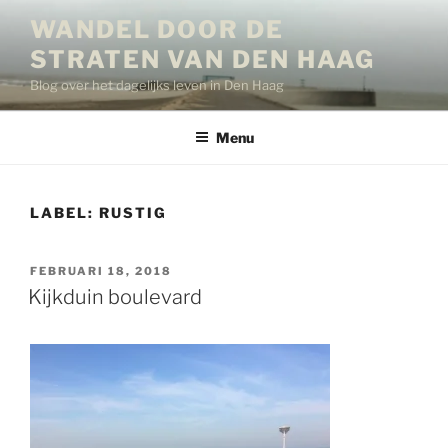
Ga
WANDEL DOOR DE
naar
STRATEN VAN DEN HAAG
de
inhoud
Blog over het dagelijks leven in Den Haag
Menu
LABEL:
RUSTIG
GEPLAATST
FEBRUARI 18, 2018
OP
Kijkduin boulevard