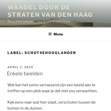
Ga
WANDEL DOOR DE
naar
STRATEN VAN DEN HAAG
de
inhoud
Blog over het dagelijks leven in Den Haag
Menu
LABEL:
SCHOTSEHOOGLANDER
GEPLAATST
APRIL 7, 2019
OP
Enkele beelden
Wat kan het soms verrassend zijn een beeld aan te
treffen op een plek waar je dat niet zou verwachten.
Kijk eens naar wat hier staat, verscholen tussen de
bomen in de duinen.