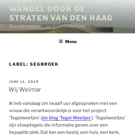
Ga
WANDEL DOOR DE
naar
STRATEN VAN DEN HAAG
de
inhoud
Blog over het dagelijks leven in Den Haag
Menu
LABEL:
SEGBROEK
GEPLAATST
JUNI 11, 2019
OP
Wij Weimar
Ik heb vandaag om twaalf uur afgesproken met een
vrouw die verantwoordelijk is voor het project
‘Tegelweetjes’ (
zie blog ‘Tegel Weetjes’
). ‘Tegelweetjes’
zijn stoeptegels die informatie geven over een
bepaalde plek. Dat kan een beeld, een huis, een kerk,