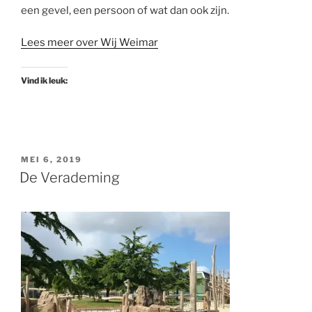
een gevel, een persoon of wat dan ook zijn.
Lees meer over Wij Weimar
Vind ik leuk:
GEPLAATST
MEI 6, 2019
OP
De Verademing