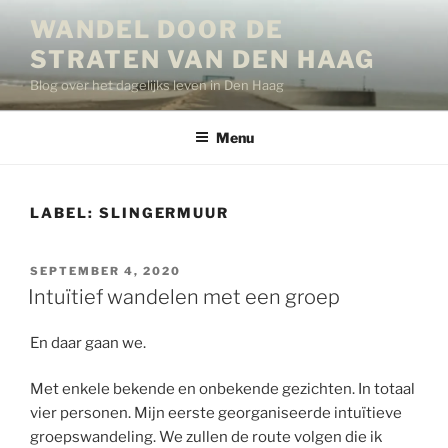
Ga
WANDEL DOOR DE
naar
STRATEN VAN DEN HAAG
de
inhoud
Blog over het dagelijks leven in Den Haag
Menu
LABEL:
SLINGERMUUR
GEPLAATST
SEPTEMBER 4, 2020
OP
Intuïtief wandelen met een groep
En daar gaan we.
Met enkele bekende en onbekende gezichten. In totaal
vier personen. Mijn eerste georganiseerde intuïtieve
groepswandeling. We zullen de route volgen die ik