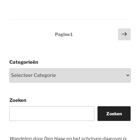
Berichten
Volg
Pagina
1
pagi
paginering
Categorieën
Zoeken
Zoeken
Wandelen door Den Haag en het schrijven daarover is