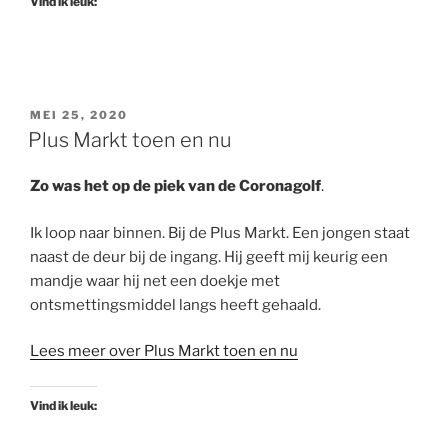
Vind ik leuk:
GEPLAATST
MEI 25, 2020
OP
Plus Markt toen en nu
Zo was het op de piek van de Coronagolf
.
Ik loop naar binnen. Bij de Plus Markt. Een jongen staat
naast de deur bij de ingang. Hij geeft mij keurig een
mandje waar hij net een doekje met
ontsmettingsmiddel langs heeft gehaald.
Lees meer over Plus Markt toen en nu
Vind ik leuk: