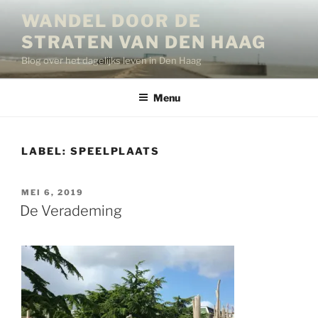
Ga
WANDEL DOOR DE
naar
STRATEN VAN DEN HAAG
de
inhoud
Blog over het dagelijks leven in Den Haag
Menu
LABEL:
SPEELPLAATS
GEPLAATST
MEI 6, 2019
OP
De Verademing