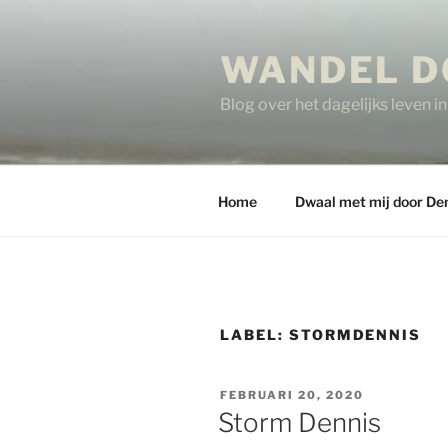
Ga
naar
WANDEL D
de
inhoud
Blog over het dagelijks leven 
Home
Dwaal met mij door De
LABEL:
STORMDENNIS
GEPLAATST
FEBRUARI 20, 2020
OP
Storm Dennis