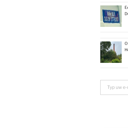
E
D
O
H
Typ uw e-mail...