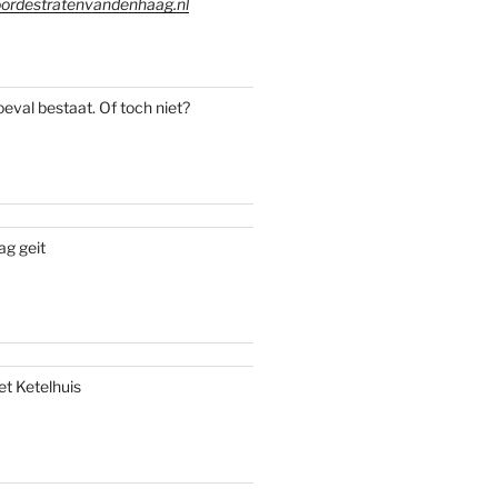
ordestratenvandenhaag.nl
oeval bestaat. Of toch niet?
ag geit
et Ketelhuis