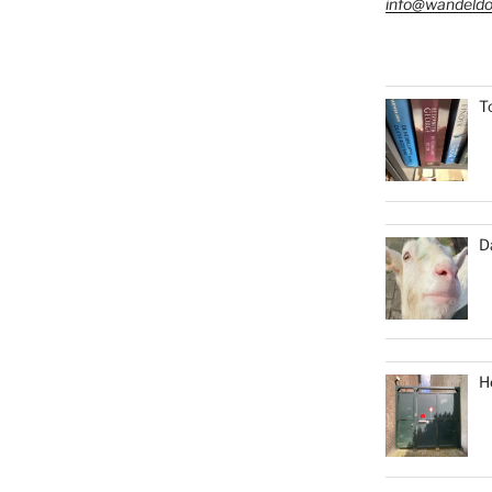
info@wandeldo
T
D
H