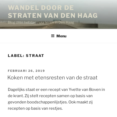
Ga
WANDEL DOOR DE
naar
STRATEN VAN DEN HAAG
de
inhoud
Blog over het dagelijks leven in Den Haag
Menu
LABEL:
STRAAT
GEPLAATST
FEBRUARI 26, 2019
OP
Koken met etensresten van de straat
Dagelijks staat er een recept van Yvette van Boven in
de krant. Zij stelt recepten samen op basis van
gevonden boodschappenlijstjes. Ook maakt zij
recepten op basis van restjes.