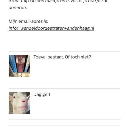
Stuur mij dan een mailtje en ik vertel je hoe je kan
doneren.
Mijn email-adres is:
info@wandeldoordestratenvandenhaag.nl
Toeval bestaat. Of toch niet?
Dag geit