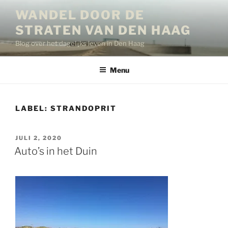
Ga
WANDEL DOOR DE
naar
STRATEN VAN DEN HAAG
de
inhoud
Blog over het dagelijks leven in Den Haag
Menu
LABEL:
STRANDOPRIT
GEPLAATST
JULI 2, 2020
OP
Auto’s in het Duin