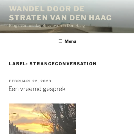
Ga
WANDEL DOOR DE
naar
STRATEN VAN DEN HAAG
de
inhoud
Blog over het dagelijks leven in Den Haag
Menu
LABEL:
STRANGECONVERSATION
GEPLAATST
FEBRUARI 22, 2023
OP
Een vreemd gesprek