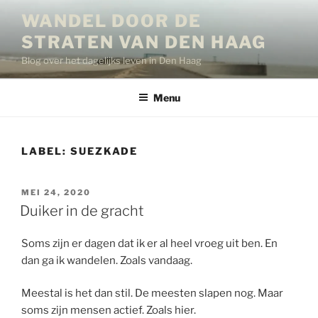
Ga
WANDEL DOOR DE
naar
STRATEN VAN DEN HAAG
de
inhoud
Blog over het dagelijks leven in Den Haag
Menu
LABEL:
SUEZKADE
GEPLAATST
MEI 24, 2020
OP
Duiker in de gracht
Soms zijn er dagen dat ik er al heel vroeg uit ben. En
dan ga ik wandelen. Zoals vandaag.
Meestal is het dan stil. De meesten slapen nog. Maar
soms zijn mensen actief. Zoals hier.