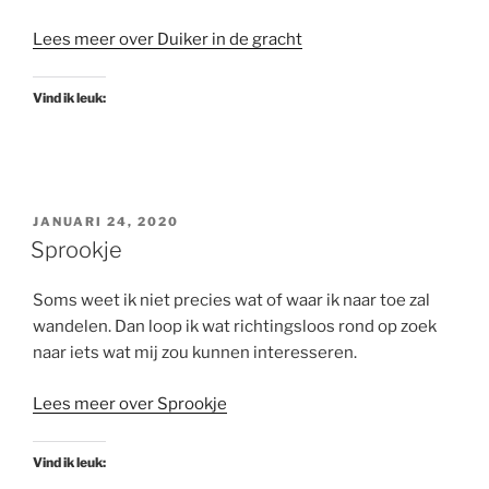
Lees meer over Duiker in de gracht
Vind ik leuk:
GEPLAATST
JANUARI 24, 2020
OP
Sprookje
Soms weet ik niet precies wat of waar ik naar toe zal
wandelen. Dan loop ik wat richtingsloos rond op zoek
naar iets wat mij zou kunnen interesseren.
Lees meer over Sprookje
Vind ik leuk: