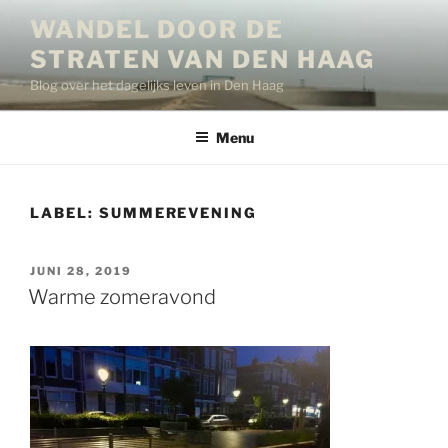
Ga
WANDEL DOOR DE
naar
STRATEN VAN DEN HAAG
de
inhoud
Blog over het dagelijks leven in Den Haag
Menu
LABEL:
SUMMEREVENING
GEPLAATST
JUNI 28, 2019
OP
Warme zomeravond