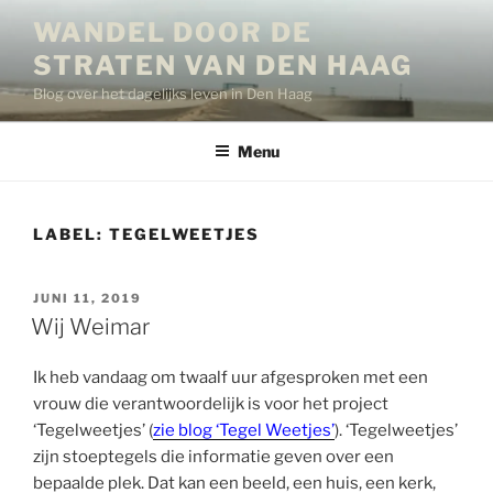
Ga
WANDEL DOOR DE
naar
STRATEN VAN DEN HAAG
de
inhoud
Blog over het dagelijks leven in Den Haag
Menu
LABEL:
TEGELWEETJES
GEPLAATST
JUNI 11, 2019
OP
Wij Weimar
Ik heb vandaag om twaalf uur afgesproken met een
vrouw die verantwoordelijk is voor het project
‘Tegelweetjes’ (
zie blog ‘Tegel Weetjes’
). ‘Tegelweetjes’
zijn stoeptegels die informatie geven over een
bepaalde plek. Dat kan een beeld, een huis, een kerk,