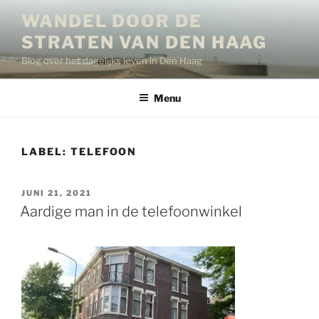
Ga
WANDEL DOOR DE
naar
STRATEN VAN DEN HAAG
de
inhoud
Blog over het dagelijks leven in Den Haag
Menu
LABEL:
TELEFOON
GEPLAATST
JUNI 21, 2021
OP
Aardige man in de telefoonwinkel