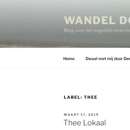
Ga
naar
WANDEL D
de
inhoud
Blog over het dagelijks leven 
Home
Dwaal met mij door De
LABEL:
THEE
GEPLAATST
MAART 17, 2019
OP
Thee Lokaal