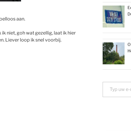
E
D
oelloos aan.
ik niet, goh wat gezellig, laat ik hier
. Liever loop ik snel voorbij.
O
H
Typ uw e-mail...