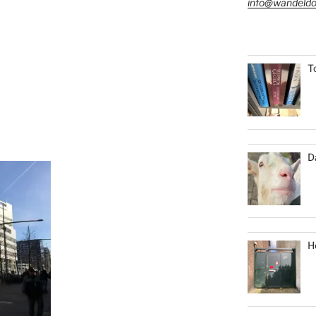
info@wandeldo
T
D
H