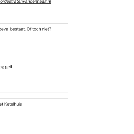
ordestratenvandenhaag.nl
oeval bestaat. Of toch niet?
ag geit
et Ketelhuis